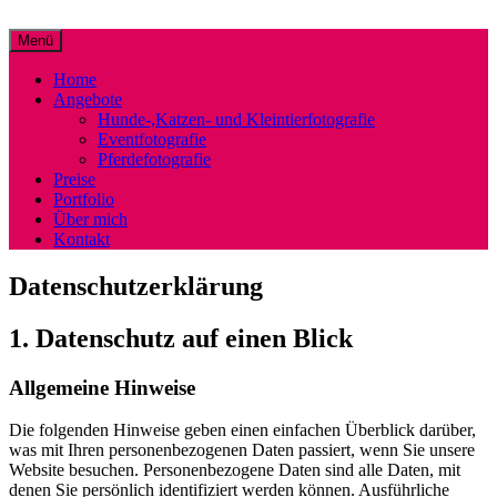
Zum
Inhalt
Menü
Christina Müller Fotografie
Tierfotografie mit Herz!
springen
Home
Angebote
Hunde-,Katzen- und Kleintierfotografie
Eventfotografie
Pferdefotografie
Preise
Portfolio
Über mich
Kontakt
Datenschutzerklärung
1. Datenschutz auf einen Blick
Allgemeine Hinweise
Die folgenden Hinweise geben einen einfachen Überblick darüber,
was mit Ihren personenbezogenen Daten passiert, wenn Sie unsere
Website besuchen. Personenbezogene Daten sind alle Daten, mit
denen Sie persönlich identifiziert werden können. Ausführliche