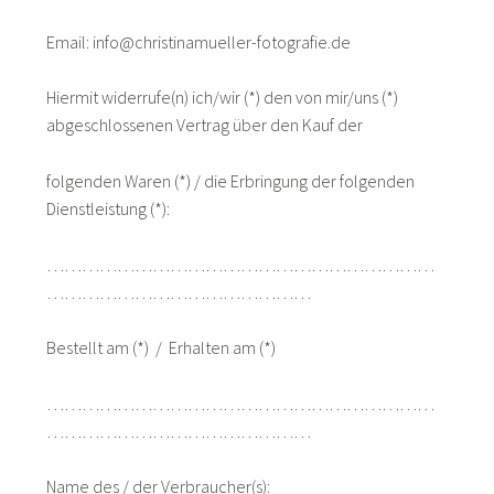
Email: info@christinamueller-fotografie.de
Hiermit widerrufe(n) ich/wir (*) den von mir/uns (*)
abgeschlossenen Vertrag über den Kauf der
folgenden Waren (*) / die Erbringung der folgenden
Dienstleistung (*):
…………………………………………………………
………………………………………
Bestellt am (*) / Erhalten am (*)
…………………………………………………………
………………………………………
Name des / der Verbraucher(s):